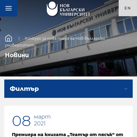
EN
Конкурс за нова пиеса на Нов български
университет
Новини
Филтър
08
март
2021
Премиера на книгата „Театър от пясък“ от