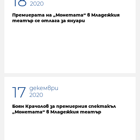
18
2020
Премиерата на „Монетата“ в Младежкия
театър се отлага за януари
17
декември
2020
Боян Крачолов за премиерния спектакъл
„Монетата“ в Младежкия театър