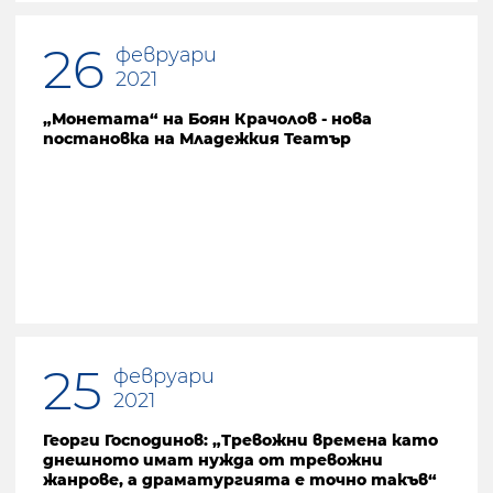
26
февруари
2021
„Монетата“ на Боян Крачолов - нова
постановка на Младежкия Театър
25
февруари
2021
Георги Господинов: „Тревожни времена като
днешното имат нужда от тревожни
жанрове, а драматургията е точно такъв“