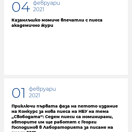
04
февруари
2021
Казанлъшко момиче впечатли с пиеса
академично жури
01
февруари
2021
Приключи първата фаза на петото издание
на Конкурс за нова пиеса на НБУ на тема
„Свободата“: Седем пиеси са номинирани,
авторите им ще работят с Георги
Господинов в Лабораторията за писане на