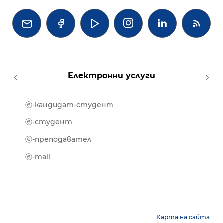




Електронни услуги
ⓔ-кандидат-студент
MOOD
ⓔ-биб
ⓔ-студент
ⓔ-кни
ⓔ-преподавател
ⓔ-trai
ⓔ-mail
Карта на сайта